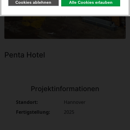
Penta Hotel
Projektinformationen
Standort:
Hannover
Fertigstellung:
2025