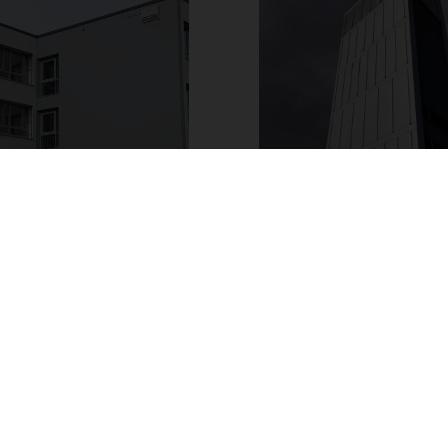
Feuerwehrzentrum
DRESDEN
Berufschulzentrum
IMPRESSUM
DATENSCHUTZ
KONTAKT