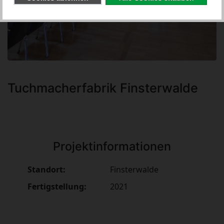
Tuchmacherfabrik Finsterwalde
Projektinformationen
Standort:
Finsterwalde
Fertigstellung:
2021