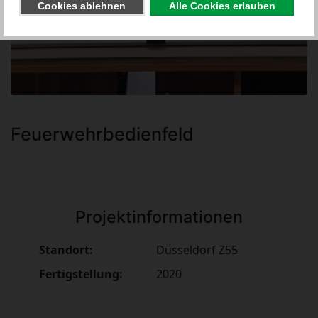
Feuerwehrbedienfeld
Projektinformationen
Standort:
Düsseldorf Z55
Fertigstellung:
2020