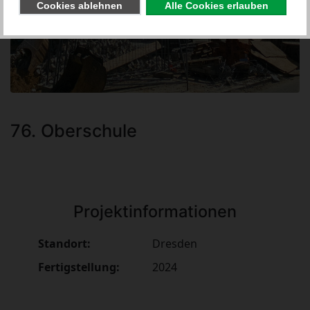
76. Oberschule
Projektinformationen
Standort:
Dresden
Fertigstellung:
2024